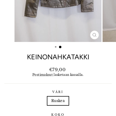
SULJE
(ESC)
KEINONAHKATAKKI
Normaali
€79,00
hinta
Postimaksut
lasketaan kassalla.
VÄRI
Ruskea
KOKO