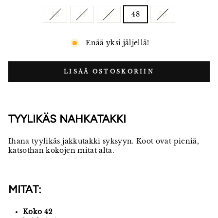
42
44
46
48
50
Enää yksi jäljellä!
LISÄÄ OSTOSKORIIN
TYYLIKÄS NAHKATAKKI
Ihana tyylikäs jakkutakki syksyyn. Koot ovat pieniä,
katsothan kokojen mitat alta.
MITAT:
Koko 42