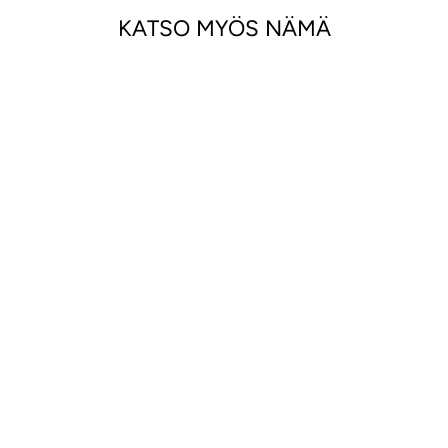
KATSO MYÖS NÄMÄ
KEINONAHKATAK
KI
€79,00